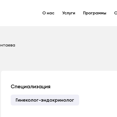
О нас
Услуги
Программы
О
ентаева
Специализация
Гинеколог-эндокринолог