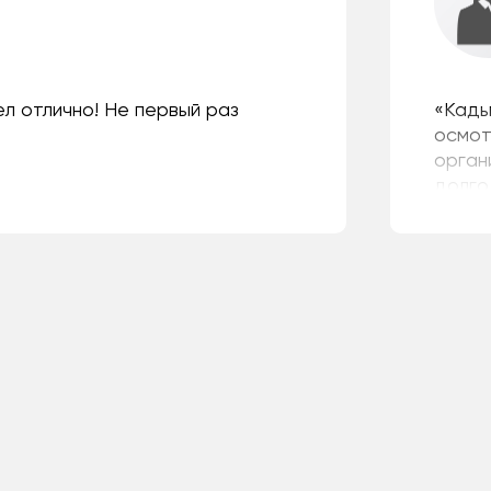
л отлично! Не первый раз
«Кады
осмот
орган
долго